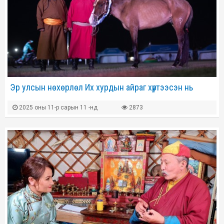
Эр улсын нөхөрлөл Их хурдын айраг хүртээсэн нь
2025 оны 11-р сарын 11 -нд
2873