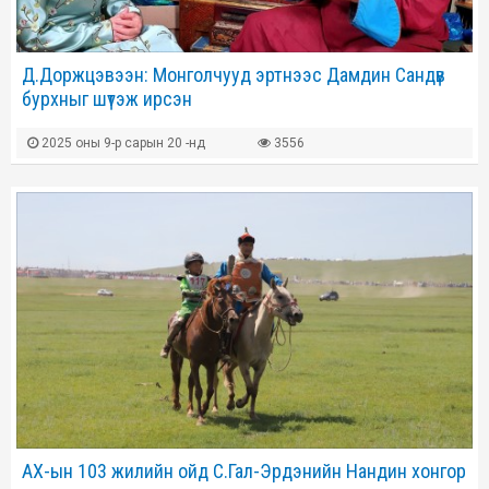
Д.Доржцэвээн: Монголчууд эртнээс Дамдин Сандүв
бурхныг шүтэж ирсэн
2025 оны 9-р сарын 20 -нд
3556
АХ-ын 103 жилийн ойд С.Гал-Эрдэнийн Нандин хонгор