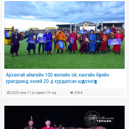
Архангай аймгийн 100 жилийн ой, хангайн бүсийн
уралдаанд эхний 20-д хурдалсан шүдлэнгүүд
2025 оны 11-р сарын 19 -нд
3364