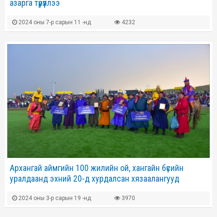
азарга түрүүллээ
2024 оны 7-р сарын 11 -нд
4232
Архангай аймгийн 100 жилийн ой, хангайн бүсийн
уралдаанд эхний 20-д хурдалсан хязаалангууд
2024 оны 3-р сарын 19 -нд
3970